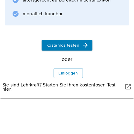
altersgerecht aufbereitet im Schullexikon
monatlich kündbar
Kostenlos testen
oder
Einloggen
Sie sind Lehrkraft? Starten Sie Ihren kostenlosen Test
hier.
WISSENMEDIA, GÜTERSLOH
Karte: Trier