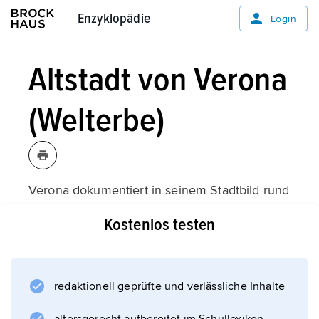
Enzyklopädie
Enzyklopädie
Login
Altstadt von Verona
(Welterbe)
Verona dokumentiert in seinem Stadtbild rund
2000 Jahre europäischer Geschichte. Die
Kostenlos testen
Stadt verfügt über eine Mischung aus antiken,
mittelalterlichen und Renaissance-Bauten. Zu
den Glanzstücken gehören das Amphitheater
für etwa 22 000 Zuschauer, die historischen
redaktionell geprüfte und verlässliche Inhalte
Fassaden um die Piazza delle Erbe, die Ponte