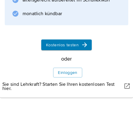
altersgerecht aufbereitet im Schullexikon
Pietra, der Triumphbogen, die romanische
Kathedrale Santa Maria
monatlich kündbar
Informationen zum Artikel
Kostenlos testen
oder
Einloggen
Sie sind Lehrkraft? Starten Sie Ihren kostenlosen Test
hier.