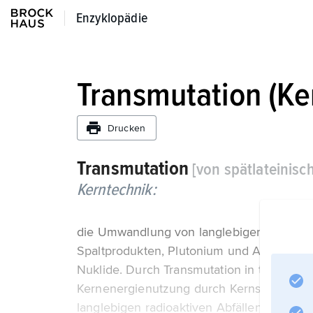
Enzyklopädie
Enzyklopädie
Transmutation (Ke
Drucken
Transmutation
[von spätlateinis
Kerntechnik:
die Umwandlung von langlebigen, künstlich
Spaltprodukten, Plutonium und Actiniden) 
Nuklide. Durch Transmutation in technisc
Kernenergienutzung durch Kernspaltung i
langlebigen radioaktiven Abfällen, die h