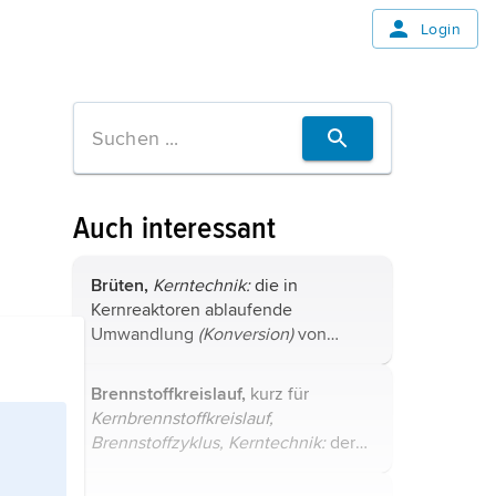
Login
Auch interessant
Brüten,
Kerntechnik:
die in
Kernreaktoren ablaufende
Umwandlung
(Konversion)
von
natürlich vorkommenden Nukliden
hoher Ordnungszahl (Z ≧ 90), die
Brennstoffkreislauf,
kurz für
von thermischen Neutronen nicht
Kernbrennstoffkreislauf,
gespalten werden, durch ...
Brennstoffzyklus,
Kerntechnik:
der
gesamte Verfahrensablauf von der
Gewinnung der Uranerze über