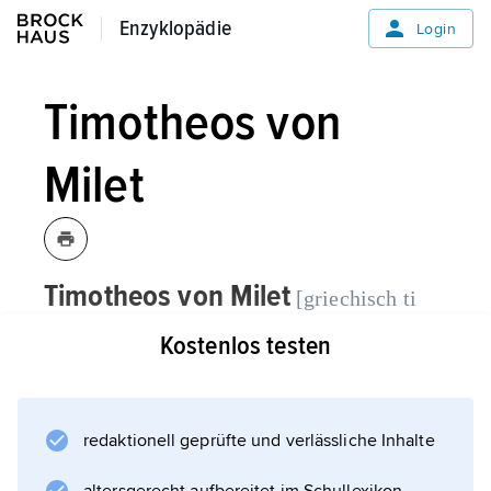
Enzyklopädie
Enzyklopädie
Login
Timotheos von
Milet
Timotheos von Milet
[griechisch ti
griechischer Dichter, * um 450
ˈmɔteɔs -],
Kostenlos testen
v. Chr., † um 360 v. Chr.
Erhalten sind 250 Verse seiner »Persai« (»Die
redaktionell geprüfte und verlässliche Inhalte
Perser«, über die Seeschlacht von Salamis),
bei deren dramatischer Gestaltung in die