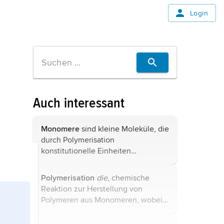
Login
Auch interessant
Monomere
sind kleine Moleküle, die
durch Polymerisation
konstitutionelle Einheiten
(
Makromoleküle
) bilden können,
deren (vielfache) Wiederholung in
Polymerisation
die,
chemische
einer Molekülkette ein
Polymer
Reaktion zur Herstellung von
ergibt. Monomere bilden so den
Polymeren
aus
Monomeren
, wobei
Grundbaustein ...
die Reaktion als
Kettenwachstumsreaktion
verläuft.