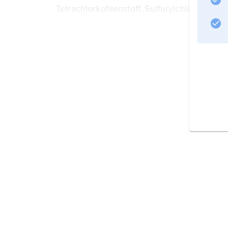
Tetrachlorkohlenstoff, Sulfurylchlorid) beg
Polymerisation in Gang, jedoch wird das 
Informationen zum Artikel