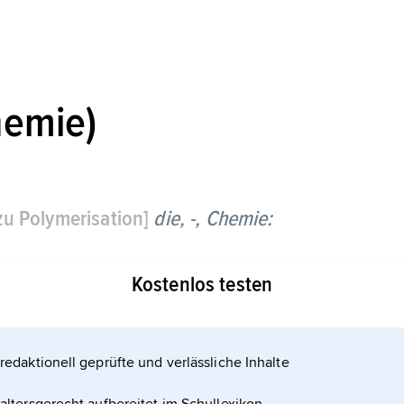
hemie)
zu Polymerisation]
die, -,
Chemie:
(z. B. von Ethylen, Styrol, Tetrafluorethylen), bei
Kostenlos testen
redaktionell geprüfte und verlässliche Inhalte
ikalbildende Substanz (z. B. Chloroform,