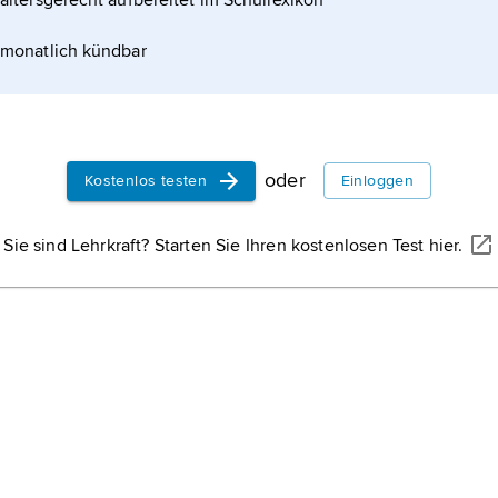
altersgerecht aufbereitet im Schullexikon
renzt wird; dabei bringen die Radikale zunächst die
Kettenwachstum
monatlich kündbar
oder
Kostenlos testen
Einloggen
Sie sind Lehrkraft? Starten Sie Ihren kostenlosen Test hier.