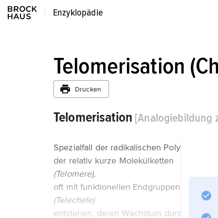
Enzyklopädie
Enzyklopädie
Telomerisation (C
Drucken
Telomerisation
[Analogiebildung 
Spezialfall der radikalischen Polymerisation 
der relativ kurze Molekülketten
(Telomere),
oft mit funktionellen Endgruppen
(Telechele)
entstehen, deren Wachstum durch eine rad