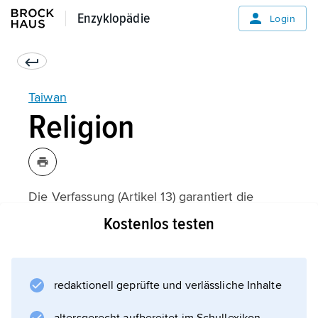
Enzyklopädie
Enzyklopädie
Login
Taiwan
Religion
Die Verfassung (Artikel 13) garantiert die
Religionsfreiheit. Grundlage der
Kostenlos testen
Gesetzgebung ist das Prinzip der Trennung
von Staat und Religion. Die dominierenden
Religionen sind
redaktionell geprüfte und verlässliche Inhalte
Buddhismus
und