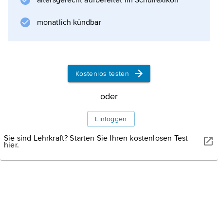
altersgerecht aufbereitet im Schullexikon
Daoismus
. Von großer Bedeutung sind die traditionellen
monatlich kündbar
chinesischen Volksreligionen und die (auch
religiös verstandene) Weltanschauung des
Konfuzianismus
. Zum Buddhismus (über 4000 Tempel)
Kostenlos testen
bekennen sich etwa
oder
Einloggen
Informationen zum Artikel
Sie sind Lehrkraft? Starten Sie Ihren kostenlosen Test
hier.