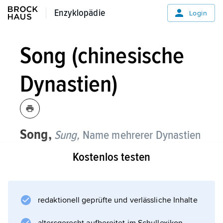
Enzyklopädie
Enzyklopädie
Login
Song (chinesische
Dynastien)
Song,
Sung,
Name mehrerer Dynastien
in China.
Kostenlos testen
1) eine der südlichen Dynastien während der
ersten Reichsteilung in Nord und Süd,
regierte 420–479.
redaktionell geprüfte und verlässliche Inhalte