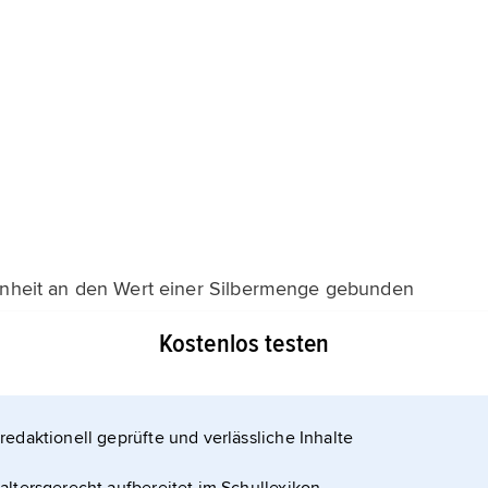
nheit an den Wert einer Silbermenge gebunden
esetzliche Zahlungsmittel, d. h., sie müssen in
Kostenlos testen
nd Papiergeld und Goldmünzen sind in Silber
ufe des 19. Jahrhunderts von den meisten Staaten
redaktionell geprüfte und verlässliche Inhalte