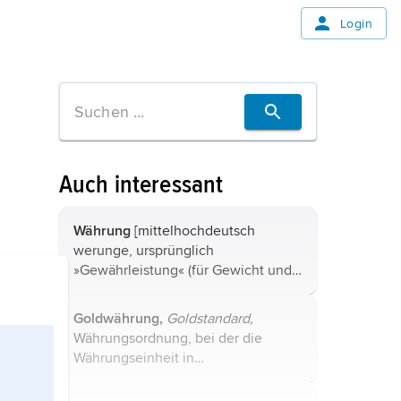
Login
Auch interessant
Währung
[mittelhochdeutsch
werunge, ursprünglich
»Gewährleistung« (für Gewicht und
Feinheit der Münzen), zu wer(e)n
»zahlen«, »gewährleisten«,
Goldwährung,
Goldstandard,
»bürgen«], im weiteren Sinn die
Währungsordnung, bei der die
gesetzliche Ordnung des
Währungseinheit in
Geldwesens ...
Mengeneinheiten von Gold
(Goldparität)
definiert ist. Über den