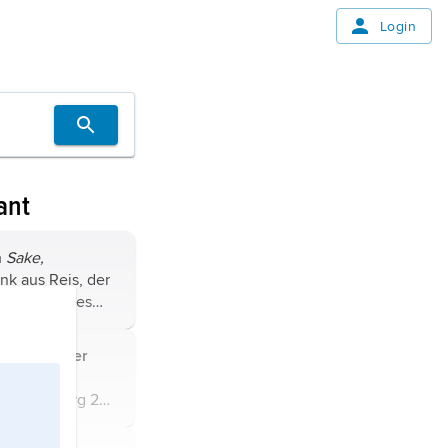
Login
ant
h
Sake,
nk aus Reis, der
fe des Pilzes
verzuckert und
 eine spezielle
n
,
Alexander
, Alkoholgehalt
ssischer
nkt Petersburg 20.
. 1. 1864;
rlichen Schule«,