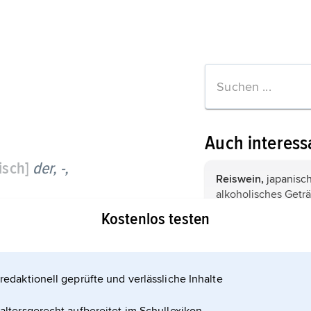
Auch interess
isch]
der, -,
Reiswein,
japanisc
alkoholisches Geträ
gedämpft und mithil
Kostenlos testen
Aspergillus oryzae 
anschließend durch
Druschinin,
Družini
Hefe vergoren wird
Wassiljewitsch
, ru
12–16 ...
Schriftsteller, * Sa
redaktionell geprüfte und verlässliche Inhalte
10. 1824, † ebenda 31
Anhänger der »natü