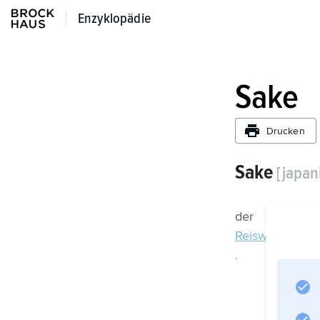
Enzyklopädie
Enzyklopädie
Sake
Drucken
Sake
[japan
der
Reiswein
.