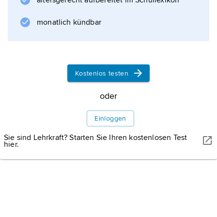
altersgerecht aufbereitet im Schullexikon
Maschinenbau, Leichtindustrie;
Fremdenverkehr.
monatlich kündbar
Informationen zum Artikel
Kostenlos testen
oder
Einloggen
Sie sind Lehrkraft? Starten Sie Ihren kostenlosen Test
hier.