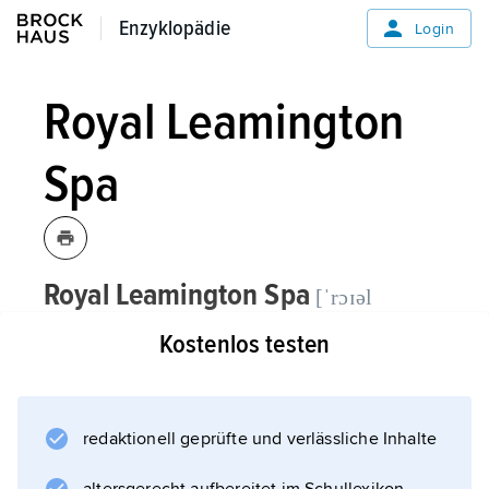
Enzyklopädie
Enzyklopädie
Login
Royal Leamington
Spa
Royal Leamington Spa
[ˈrɔɪəl
,
Leamington,
Stadt in
ˈlemɪŋtən ˈspɑː]
Kostenlos testen
der County Warwickshire, am Leam,
Mittelengland, 66 400 Einwohner;
redaktionell geprüfte und verlässliche Inhalte
Parklandschaften; Kunstgalerie und Museum;
Heilbad (Kochsalzquellen) und Konferenzstadt;