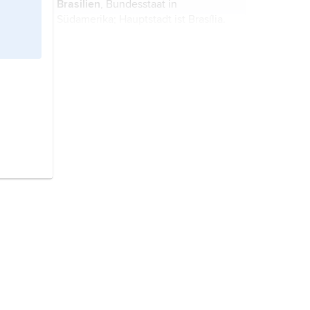
Brasilien
, Bundesstaat in
Regenwald bedeckt sind. Aufgrund
Südamerika; Hauptstadt ist Brasília.
der unterschiedlichen ...
Lateinamerika,
Bezeichnung für die
Länder Süd- und Mittelamerikas, in
denen eine romanische Sprache (auf
lateinischer Grundlage) gesprochen
wird.