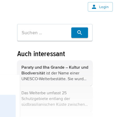
Login
Auch interessant
Paraty und Ilha Grande – Kultur und
Biodiversität
ist der Name einer
UNESCO-Welterbestätte. Sie wurde
2019 zum Welterbe erklärt und
umfasst sechs Teilgebiete ...
Das Welterbe umfasst 25
Schutzgebiete entlang der
südbrasilianischen Küste zwischen
Paranaguá und São Paulo, die noch
mit dem ursprünglichen atlantischen