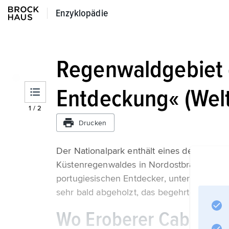
Enzyklopädie
Enzyklopädie
Regenwaldgebiet 
Entdeckung« (Wel
1
/
2
Drucken
Der Nationalpark enthält eines der letzt
Küstenregenwaldes in Nordostbrasilien. In
portugiesischen Entdecker, unter ihnen 
sehr bald abgeholzt, das begehrte Brasil
Wo Eroberer Cabral e