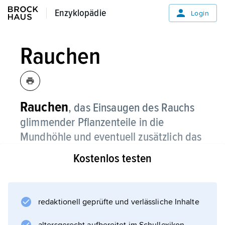
Enzyklopädie
Enzyklopädie
Login
Rauchen
Rauchen
, das Einsaugen des Rauchs
glimmender Pflanzenteile in die
Mundhöhle und eventuell zusätzlich das
Einatmen über die Atemwege in die
Kostenlos testen
Lungen (Inhalation).
Am verbreitetsten ist das Rauchen von
Tabak
redaktionell geprüfte und verlässliche Inhalte
in Form von Zigaretten und Zigarillos, ferner