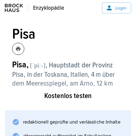
Enzyklopädie
Enzyklopädie
Login
Pisa
Pisa,
, Hauptstadt der Provinz
[ˈpiː-]
Pisa, in der Toskana, Italien, 4 m über
dem Meeresspiegel, am Arno, 12 km
oberhalb seiner Mündung, 87 200
Kostenlos testen
Einwohner;
katholischer Erzbischofssitz; Universität
redaktionell geprüfte und verlässliche Inhalte
(gegründet 1343), PH, Ingenieurschule,
landwirtschaftliche und tierärztliche Institute,