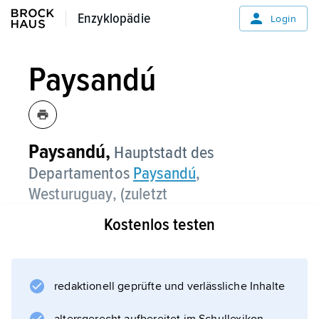
Enzyklopädie
Enzyklopädie
Login
Paysandú
Paysandú,
Hauptstadt des
Departamentos
Paysandú
,
Westuruguay, (zuletzt
erhoben 2011) 76 400 Einwohner.
Kostenlos testen
Landwirtschaftliche Fakultät; Museen;
Flusshafen am Río Uruguay (Ende der
Seeschifffahrt); Fleischverarbeitung,
redaktionell geprüfte und verlässliche Inhalte
Gerbereien, Zucker-, Textil-, Zementindustrie,