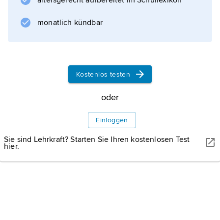
altersgerecht aufbereitet im Schullexikon
Brauerei, Getreidemühlen u. a. Verarbeitung
landwirtschaftlicher Produkte, Werft;
monatlich kündbar
Flughafen.
Kostenlos testen
Informationen zum Artikel
oder
Einloggen
Sie sind Lehrkraft? Starten Sie Ihren kostenlosen Test
hier.