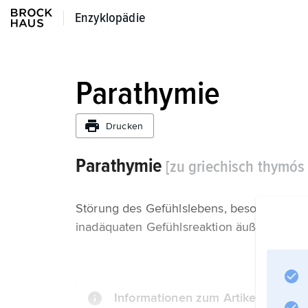
Enzyklopädie
Enzyklopädie
Parathymie
Drucken
Parathymie
[zu griechisch thymós
Störung des Gefühlslebens, besonders als
inadäquaten Gefühlsreaktion äußert; Vork
Informationen zum Artikel