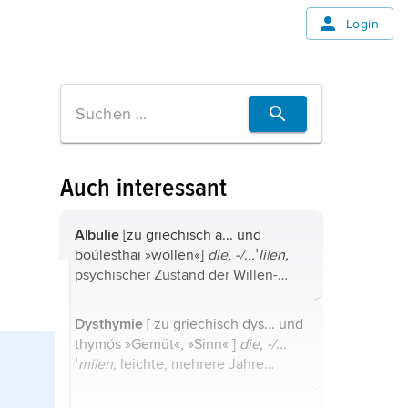
Login
Auch interessant
A|bulie
[zu griechisch
a...
und
boúlesthai »wollen«]
die, -/...ˈli|en,
psychischer Zustand der Willen-
oder Entschlusslosigkeit, der bei
manchen psychischen Störungen, z.
Dysthymie
[ zu griechisch
dys...
und
B. Schizophrenie oder Depression,
thymós »Gemüt«, »Sinn« ]
die, -/...
...
ˈmi|en,
leichte, mehrere Jahre
anhaltende depressive Verstimmung
(
Depression
).