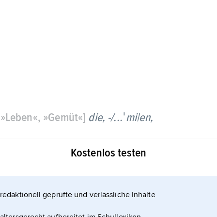
 »Leben«, »Gemüt«]
die, -/...ˈmi|en,
 Gefühlsumkehrung, die sich in einer dem Erlebnis
Kostenlos testen
ommen z. B. bei Schizophrenie.
redaktionell geprüfte und verlässliche Inhalte