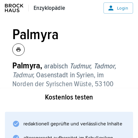
Enzyklopädie
Enzyklopädie
Login
Palmyra
Palmyra,
arabisch
Tudmur,
Tadmor,
Tadmur,
Oasenstadt in Syrien, im
Norden der Syrischen Wüste, 53 100
Einwohner;
Kostenlos testen
Handwerk (Teppiche, Lederwaren),
Fremdenverkehr, Handel mit den Nomaden;
Asphaltstraße nach Homs. In der
redaktionell geprüfte und verlässliche Inhalte
ausgedehnten Oase Dattelpalmen,