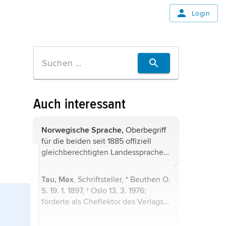
Login
Auch interessant
Norwegische Sprache,
Oberbegriff
für die beiden seit 1885 offiziell
gleichberechtigten Landessprachen
Norwegens, Bokmål (früher Riksmål)
und Nynorsk (früher Landsmål).
Tau,
Max
, Schriftsteller, * Beuthen O.
S. 19. 1. 1897, † Oslo 13. 3. 1976;
förderte als Cheflektor des Verlags
von
B. Cassirer
deutsche und
skandinavische Autoren, u. a.
K.