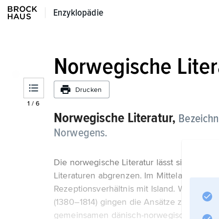
Enzyklopädie
Enzyklopädie
Norwegische Liter
Drucken
1
/
6
Norwegische Literatur,
Bezeichn
Norwegens.
Die norwegische Literatur lässt sich nich
Literaturen abgrenzen. Im Mittelalter bestan
Rezeptionsverhältnis mit Island. Während
(1380–1814) gingen die Ansätze zu einer e
gemeinsamen dänisch-norwegischen sprachl