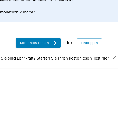
altersgerecht aufbereitet im Schullexikon
 norwegische
monatlich kündbar
 Aufklärung
oder
Kostenlos testen
Einloggen
Sie sind Lehrkraft? Starten Sie Ihren kostenlosen Test hier.