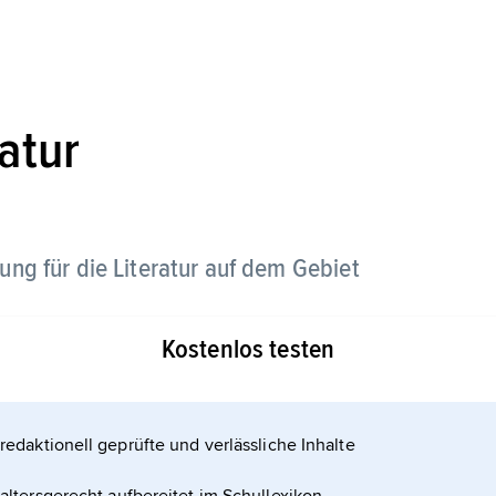
atur
ung für die Literatur auf dem Gebiet
Kostenlos testen
t in allen Epochen eindeutig von den benachbarten
d ein intensives kulturell-literarisches
 der jahrhundertelangen dänischen Oberhoheit
redaktionell geprüfte und verlässliche Inhalte
igenständigen norwegischen Literatur in der
ich-kulturellen Einheit (»dansk-norsk