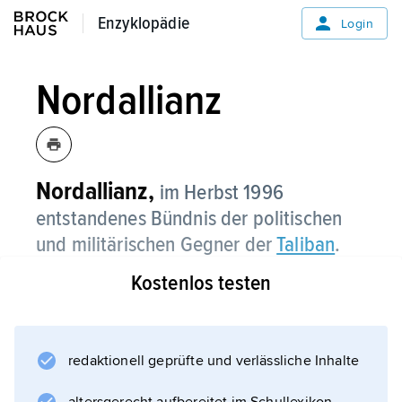
Enzyklopädie
Enzyklopädie
Login
Nordallianz
Nordallianz,
im Herbst 1996
entstandenes Bündnis der politischen
und militärischen Gegner der
Taliban
.
Kostenlos testen
Das Bündnis nannte sich »Vereinigte
Islamische Front zur Rettung des
Vaterlandes«, wurde aber als Nordallianz
bekannt, da deren Mitglieder überwiegend
redaktionell geprüfte und verlässliche Inhalte
aus den Minderheiten der