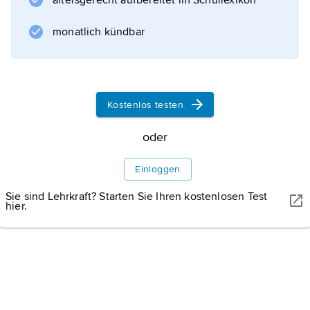
altersgerecht aufbereitet im Schullexikon
Tadschiken
,
monatlich kündbar
Usbeken
und
Hazara
Nord- und Zentralafghanistans stammten.
Kostenlos testen
oder
Informationen zum Artikel
Einloggen
Sie sind Lehrkraft? Starten Sie Ihren kostenlosen Test
hier.