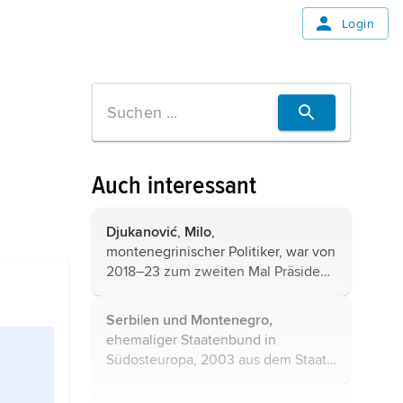
Login
Auch interessant
Djukanović
,
Milo
,
montenegrinischer Politiker, war von
2018–23 zum zweiten Mal Präsident
Montenegros
, * 15.2.1962 in Niksić.
Ökonom; seit 1979 Mitglied der
Serbi|en und Montenegro,
Kommunistischen Partei ...
ehemaliger Staatenbund in
Südosteuropa, 2003 aus dem Staat
Jugoslawien hervorgegangen, 2006
aufgrund der