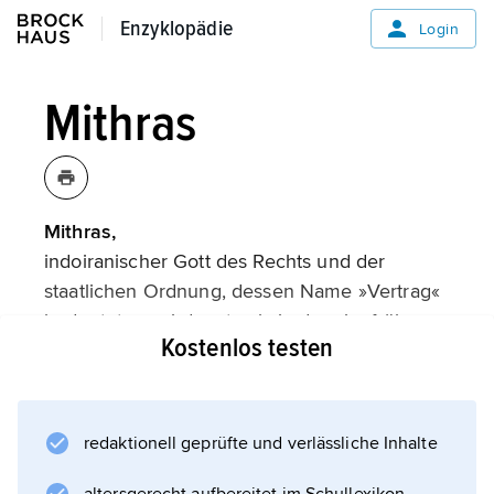
Enzyklopädie
Enzyklopädie
Login
Mithras
Mithras,
indoiranischer Gott des Rechts und der
staatlichen Ordnung, dessen Name »Vertrag«
bedeutet; er wird erstmals in dem im frühen
Kostenlos testen
14. Jahrhundert v. Chr. in akkadischer Sprache
geschlossenen Vertrag zwischen dem
Hethiterkönig
Suppiluliuma I.
redaktionell geprüfte und verlässliche Inhalte
und