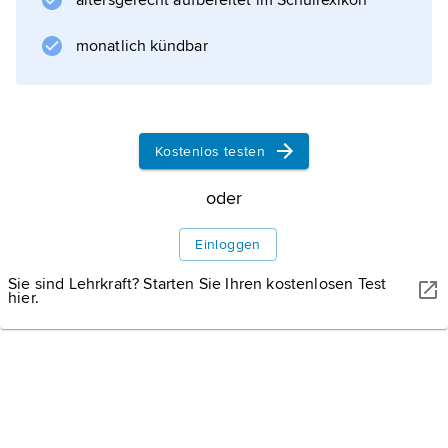
altersgerecht aufbereitet im Schullexikon
Mattiwaza
von Mitanni als Schwurgott Mithras erwähnt.
monatlich kündbar
In Indien stand er als
Mitra
Kostenlos testen
Informationen zum Artikel
oder
Einloggen
Sie sind Lehrkraft? Starten Sie Ihren kostenlosen Test
hier.