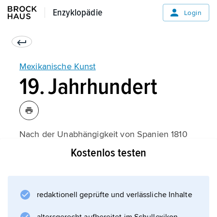
Enzyklopädie
Enzyklopädie
Login
Mexikanische Kunst
19. Jahrhundert
Nach der Unabhängigkeit von Spanien 1810
bereisten zahlreiche europäische Künstler
Kostenlos testen
Mexiko, um Geografie, Menschen, Alltag,
Architektur und Ausgrabungsstätten
darzustellen, u. a.
redaktionell geprüfte und verlässliche Inhalte
Claudio Linati (* 1790, † 1832)
aus Italien, der die Lithografie einführte,