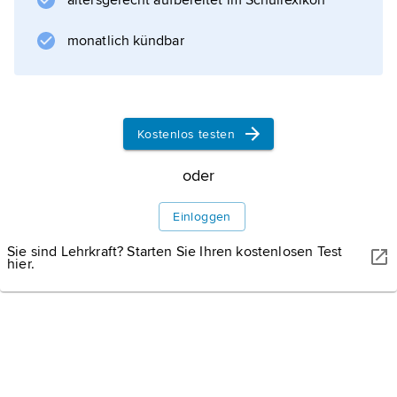
altersgerecht aufbereitet im Schullexikon
Frédéric Waldeck (* 1766, † 1875)
aus Frankreich,
monatlich kündbar
Daniel Thomas Egerton (* 1800, † 1842)
Kostenlos testen
Informationen zum Artikel
oder
Einloggen
Sie sind Lehrkraft? Starten Sie Ihren kostenlosen Test
hier.