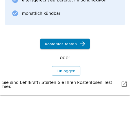
altersgerecht aufbereitet im Schullexikon
monatlich kündbar
WISSENMEDIA, GÜTERSLOH
Kostenlos testen
Ioannis Metaxas
oder
Einloggen
Sie sind Lehrkraft? Starten Sie Ihren kostenlosen Test
hier.
Informationen zum Artikel