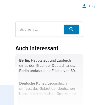
Login
Auch interessant
Berlin,
Hauptstadt und zugleich
eines der 16 Länder Deutschlands.
Berlin umfasst eine Fläche von 892
2
km
mit (2021) 3,7 Mio. Einwohnern
und ist damit nach Fläche und
Deutsche Kunst,
geografisch
Bevölkerung die größte Stadt
umfasst das Gebiet der deutschen
Deutschlands
. ...
Kunst die historischen Grenzen des
Heiligen Römischen Reiches
Deutscher Nation.