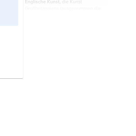
Englische Kunst,
die Kunst
Großbritanniens (ausgenommen die
keltische Kunst).
Französische Kunst,
Bezeichnung
für die Kunst des Westfränkischen
Reichs, die sich um die erste
Jahrtausendewende von der
deutschen Kunst abzuheben
Norwegen,
Staat in Nordeuropa;
begann.
Hauptstadt ist Oslo.