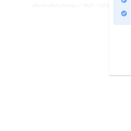
Martin Matschinsky (* 1921, † 2020)
zusammen, ab 1970 signieren beide mit »
Informationen zum Artikel