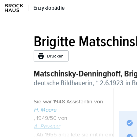
Enzyklopädie
Enzyklopädie
Brigitte Matschin
Drucken
Matschinsky-Denninghoff,
Brig
deutsche Bildhauerin, * 2.6.1923 in Ber
Sie war 1948 Assistentin von
H. Moore
, 1949/50 von
A. Pevsner
. Ab 1955 arbeitete sie mit ihrem Mann