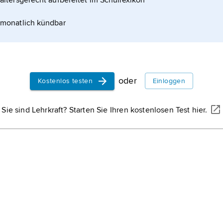
altersgerecht aufbereitet im Schullexikon
Matschinsky-Denninghoff«.
monatlich kündbar
oder
Kostenlos testen
Einloggen
Sie sind Lehrkraft? Starten Sie Ihren kostenlosen Test hier.