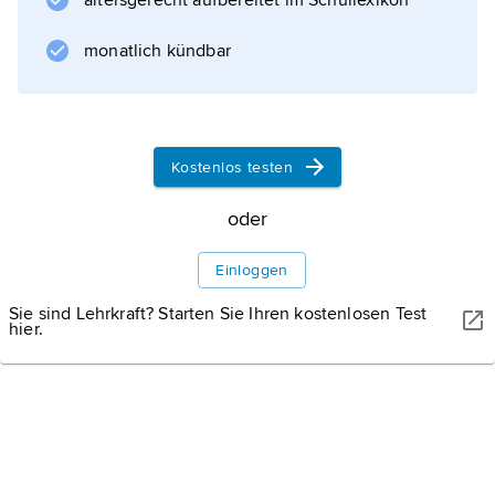
altersgerecht aufbereitet im Schullexikon
deren Derivate
monatlich kündbar
Informationen zum Artikel
Kostenlos testen
oder
Einloggen
Sie sind Lehrkraft? Starten Sie Ihren kostenlosen Test
hier.