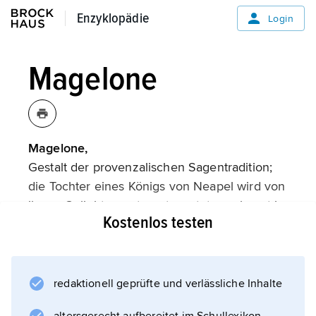
Enzyklopädie
Enzyklopädie
Login
Magelone
Magelone,
Gestalt der provenzalischen Sagentradition;
die Tochter eines Königs von Neapel wird von
ihrem Geliebten getrennt, wartet unerkannt in
Kostenlos testen
dessen Heimat und wird nach Jahren wieder
mit ihm vereint. Die Forschung nimmt eine
aus mehreren Märchenmotiven kombinierte
orientalische Urform (Nähe zu einer
redaktionell geprüfte und verlässliche Inhalte
Erzählung aus »Tausendundeiner Nacht«) an,