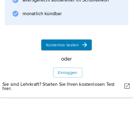
altersgerecht aufbereitet im Schullexikon
Reihenlehre, Theorie der
Differenzialgleichungen, Algebra sowie
monatlich kündbar
Hydrodynamik und verfasste ein »Lehrbuch
der Analysis« (1877–80, 2 Bände).
Kostenlos testen
Informationen zum Artikel
oder
Einloggen
Sie sind Lehrkraft? Starten Sie Ihren kostenlosen Test
hier.