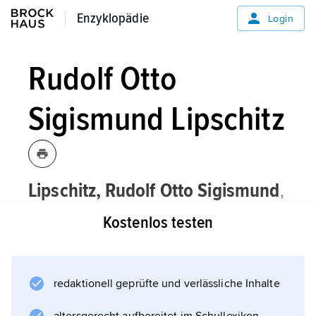
Enzyklopädie
Enzyklopädie
Login
Rudolf Otto
Sigismund Lipschitz
Lipschitz,
Rudolf Otto Sigismund
,
Mathematiker, * Königsberg (heute
Kostenlos testen
Kaliningrad) 14. 5. 1832, † Bonn 7. 10.
1903;
Professor in Breslau (ab 1832) und Bonn (ab
redaktionell geprüfte und verlässliche Inhalte
1864); arbeitete v. a. über Funktionentheorie,