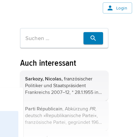
Login
Auch interessant
Sarkozy, Nicolas,
französischer
Politiker
und Staatspräsident
Frankreichs 2007–12
, * 28.1.1955 in
Paris.
Parti Républicain
, Abkürzung
PR,
deutsch »Republikanische Partei«,
französische Partei, gegründet 1966
als Gegenkraft zur gaullistischen
Bewegung unter dem Namen