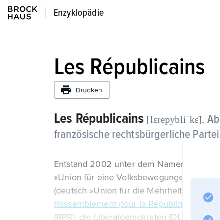
Enzyklopädie
Enzyklopädie
Les Républicains
Drucken
Les Républicains
Ab
[lεrepybliˈkε̃],
französische rechtsbürgerliche Partei
Entstand 2002 unter dem Namen Union p
»Union für eine Volksbewegung«) aus dem 
(deutsch »Union für die Mehrheit des Präs
Rassemblement pour la République
(RPR), die Liberaldemokraten (DL) und groß