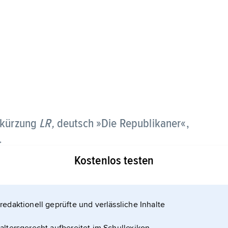
kürzung
LR,
deutsch »Die Republikaner«,
.
Kostenlos testen
our un Mouvement Populaire (UMP, deutsch
Wahlbündnis Union pour la Majorité Présidentielle
identen«). In der UMP gingen das gaullistische
redaktionell geprüfte und verlässliche Inhalte
e Teile der