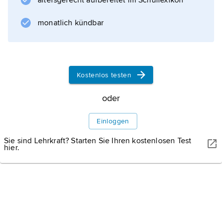
altersgerecht aufbereitet im Schullexikon
monatlich kündbar
GASPAR JANOS/SHUTTERSTOCK
Lammer
Holzstege und Brücken führen den Besucher sicher an den
Kostenlos testen
tosenden Fluten der Lammerklamm vorbei.
oder
Einloggen
Sie sind Lehrkraft? Starten Sie Ihren kostenlosen Test
hier.
Informationen zum Artikel