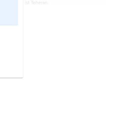
ist Teheran.
Deutschland,
Staat in Mitteleuropa;
Hauptstadt ist Berlin.
Indien,
Staat in Südasien; Hauptstadt
ist Neu-Delhi.