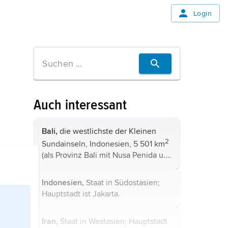
Login
Auch interessant
Bali,
die westlichste der Kleinen
2
Sundainseln, Indonesien, 5 501 km
(als Provinz Bali mit Nusa Penida u.
2
a. kleineren Inseln 5 780 km
), 4,23
Mio. Einwohner (überwiegend
Indonesien,
Staat in Südostasien;
Hindus, nur im dünn besiedelten ...
Hauptstadt ist Jakarta.
Iran,
Staat in Westasien; Hauptstadt