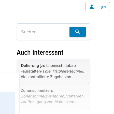
Login
Auch interessant
Dotierung
[zu lateinisch dotare
»ausstatten«]
die, Halbleitertechnik:
die kontrollierte Zugabe von
Fremdatomen zu reinem
Halbleitermaterial
, um Zonen
Zonenschmelzen,
verschiedener Leitfähigkeit zu
Zonenschmelzverfahren,
Verfahren
erzeugen, die z. B. für ...
zur Reinigung von Materialien
(Zonenreinigung)
oder zur Züchtung
von Einkristallen