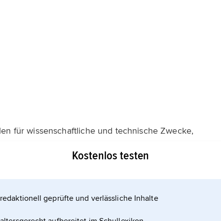
llen für wissenschaftliche und technische Zwecke,
n und integrierte Schaltkreise, von
Kostenlos testen
tung, von Quarz für die Frequenzstabilisierung von
schen Kristallen für die Laserphysik und die
redaktionell geprüfte und verlässliche Inhalte