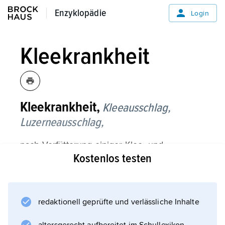
Enzyklopädie
Enzyklopädie
Login
Kleekrankheit
Kleekrankheit,
Kleeausschlag,
Luzerneausschlag,
nach Verfütterung einiger Klee- und
Kostenlos testen
Luzernearten besonders bei Wiederkäuern
unter Einfluss von Sonnenbestrahlung
auftretende Hautentzündungen.
redaktionell geprüfte und verlässliche Inhalte