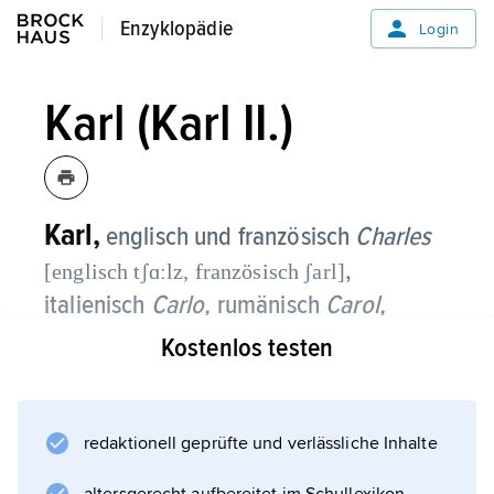
Enzyklopädie
Enzyklopädie
Login
Karl (Karl II.)
Karl,
englisch und französisch
Charles
,
[englisch tʃɑːlz, französisch ʃarl]
italienisch
Carlo,
rumänisch
Carol,
spanisch und portugiesisch
Carlos,
Kostenlos testen
Karl
Herrscher:
Mecklenburg-Strelitz:
II.,
Herzog (1794 bis 1815), Großherzog
von Mecklenburg-Strelitz (seit 1815),
redaktionell geprüfte und verlässliche Inhalte
* Mirow (bei Neustrelitz) 10. 10. 1741,