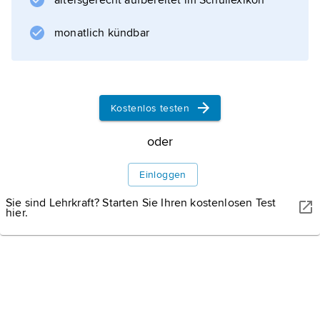
altersgerecht aufbereitet im Schullexikon
Ären oder Kalendern angegeben werden
können, vorgeschlagen und nach seinem
monatlich kündbar
Vater
Julius Caesar Scaliger (* 1484, † 1558)
Kostenlos testen
Informationen zum Artikel
oder
Einloggen
Sie sind Lehrkraft? Starten Sie Ihren kostenlosen Test
hier.