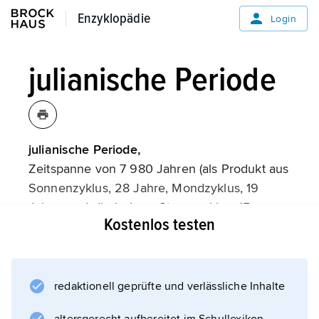
Enzyklopädie
Enzyklopädie
Login
julianische Periode
julianische Periode,
Zeitspanne von 7 980 Jahren (als Produkt aus
Sonnenzyklus, 28 Jahre, Mondzyklus, 19
Jahre, und römischem Steuerzyklus, 15
Kostenlos testen
Jahre). Von
Joseph Justus Scaliger (* 1540, † 1609)
zur Angabe der Zeitspanne zwischen
verschiedenen historischen Ereignissen, die
redaktionell geprüfte und verlässliche Inhalte
sonst nur in unterschiedlichen Chronologien,