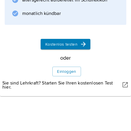
altersgerecht aufbereitet im Schullexikon
gilt das galiläische Nazareth (Markus 1, 9;
Matthäus 2, 23; 4, 13; 21, 11; Lukas 1, 26; 2,
monatlich kündbar
4.39.51); mehrmals wird
Jesus
»Nazarener«
Kostenlos testen
oder
Informationen zum Artikel
Einloggen
Sie sind Lehrkraft? Starten Sie Ihren kostenlosen Test
hier.