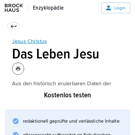
Enzyklopädie
Enzyklopädie
Login
Jesus Christus
Das Leben Jesu
Aus den historisch eruierbaren Daten der
Zeitgeschichte
Kostenlos testen
Jesu
und den innerbiblischen Verweisen lassen
sich einige Fixpunkte und eine ungefähre
redaktionell geprüfte und verlässliche Inhalte
Chronologie erschließen. Als Heimatort
Jesu