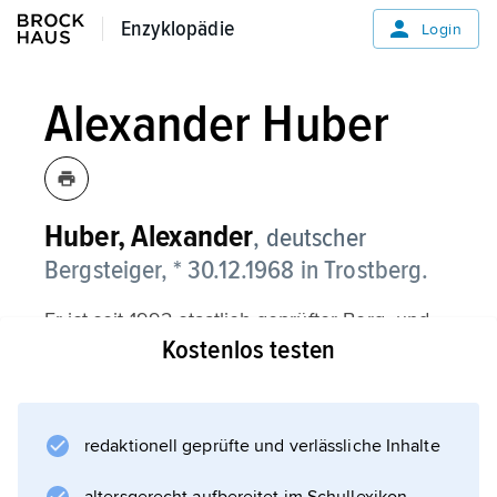
Enzyklopädie
Enzyklopädie
Login
Alexander Huber
Huber,
Alexander
, deutscher
Bergsteiger, * 30.12.1968 in Trostberg.
Er ist seit 1992 staatlich geprüfter Berg- und
Kostenlos testen
Skiführer, seit 1997 Diplom-Physiker. Huber
gelangen zahlreiche Erstbegehungen
schwerster Kletterrouten, auch bekannt durch
waghalsige Free-Solo-Climbing-Alleingänge,
redaktionell geprüfte und verlässliche Inhalte
z. B. 2002 in der Nordwand der Großen