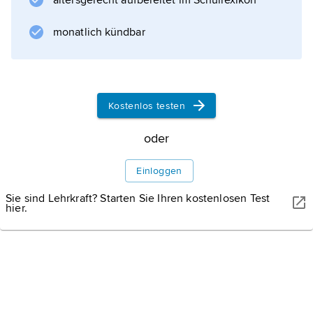
altersgerecht aufbereitet im Schullexikon
(Meisterschüler von
C. Holzmeister
monatlich kündbar
), danach bis 1960 Studium am Illinois Institute
of Technology in Chicago und an der
University of California in Berkeley. Hollein
war 1967–76 Professor an der Staatlichen
Kostenlos testen
Kunstakademie
oder
Einloggen
Informationen zum Artikel
Sie sind Lehrkraft? Starten Sie Ihren kostenlosen Test
hier.