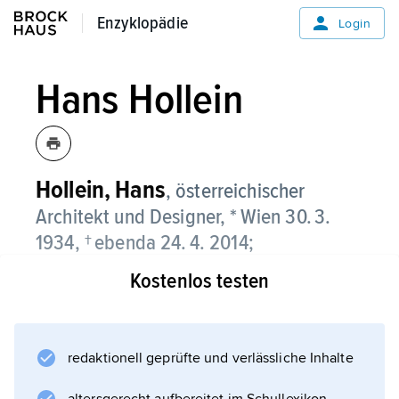
Enzyklopädie
Enzyklopädie
Login
Hans Hollein
Hollein,
Hans
, österreichischer
Architekt und Designer, * Wien 30. 3.
1934, † ebenda 24. 4. 2014;
Kostenlos testen
Vertreter der postmodernen
Architektur
; nach Ausbildung an der
Bundesgewerbeschule in Wien (1949–53)
redaktionell geprüfte und verlässliche Inhalte
studierte er bis 1956 an der Wiener Akademie