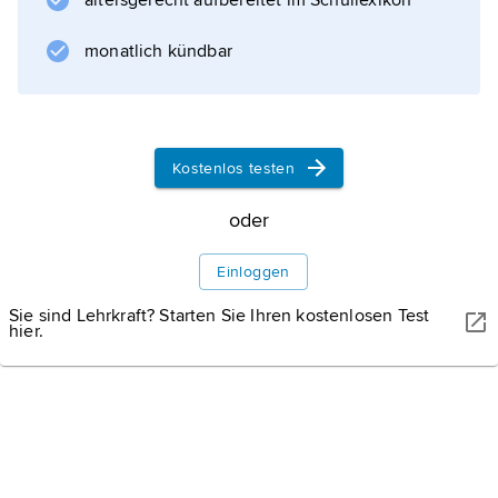
altersgerecht aufbereitet im Schullexikon
Grundwerten wird Identität und Gemeinschaft
stiftende Kraft zugeschrieben. Ohne
monatlich kündbar
Verständigung auf Grundwerte und ihre
Verwirklichung durch gesellschaftliche und
rechtliche Normen ist eine stabile und
gleichzeitig menschenwürdige Sozialordnung
Kostenlos testen
undenkbar. Umgekehrt vermag nur eine
oder
solche Ordnung sittlich-rechtliche
Verbindlichkeit und Legitimität zu
Einloggen
beanspruchen, die sich auf einen zwischen
ethischem Minimum und Maximum
Sie sind Lehrkraft? Starten Sie Ihren kostenlosen Test
hier.
oszillierenden
Zur Geschichte der
Grundwertediskussion