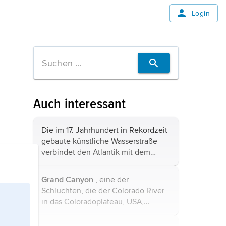
Login
Auch interessant
Die im 17. Jahrhundert in Rekordzeit
gebaute künstliche Wasserstraße
verbindet den Atlantik mit dem
Mittelmeer. Sie ist rund 240 km lang
und führt von der Garonne bei
Grand Canyon
, eine der
Toulouse durch Carcassonne und
Schluchten, die der Colorado River
Béziers ...
in das Coloradoplateau, USA,
geschnitten hat, rd. 350 km lang, bis
1 800 m tief, 6–29 km breit. Der