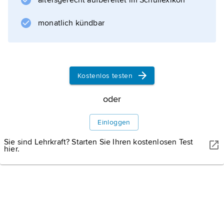
altersgerecht aufbereitet im Schullexikon
monatlich kündbar
RICHIE CHAN/SHUTTERSTOCK
Belgien: Rozenhoedkaai in Brügge
Blick auf den bekannten Rozenhoedkaai in Brügge; im
Kostenlos testen
Hintergrund reckt sich der Belfried in die Höhe.
oder
Einloggen
Sie sind Lehrkraft? Starten Sie Ihren kostenlosen Test
hier.
Informationen zum Artikel