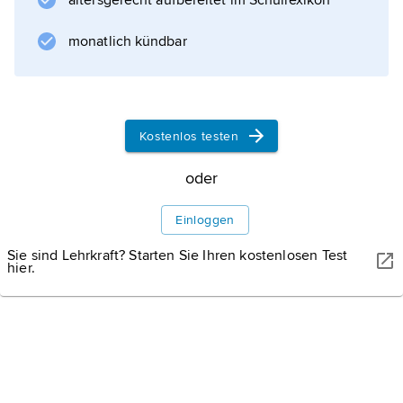
altersgerecht aufbereitet im Schullexikon
(»do ut des«; Geld ist ursprünglich Symbol
gestundeter Gegenseitigkeit); 2) sinnhaft
monatlich kündbar
aufeinander bezogenes Handeln mehrerer
Personen; 3) sozialethisches Prinzip
ausgleichender Gerechtigkeit oder
gegenseitiger Hilfe.
Kostenlos testen
oder
Informationen zum Artikel
Einloggen
Sie sind Lehrkraft? Starten Sie Ihren kostenlosen Test
hier.