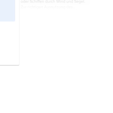
oder Schiffen durch Wind und Segel.
Zur richtigen Ausnutzung des
Windes müssen die Segelflächen
den durch Fahrt- und Windrichtung
Herrmann, Boris,
deutscher
gebildeten Winkel etwa halbieren.
Profisegler, * 28.5.1981 in Oldenburg.
Der ...
Der erfolgreichste Roman von
Lothar-Günther Buchheim erschien
nach jahrzehntelanger Vorarbeit und
verarbeitet seine persönlichen
Erlebnisse als Berichterstatter im
Watt
[niederdeutsch, von
deutschen U-Boot-Krieg. Sein
mittelniederdeutsch wat, eigentlich
knapper, prägnanter Stil zeichnet
»Stelle, die sich durchwaten lässt«]
ein fesselndes Bild vom Schicksal
das, -(e)s/-en,
niederländisch
einer deutschen U-Boot-Besatzung
Wadden,
Schoren
, an flachen
im Zweiten Weltkrieg.
Gezeitenküsten der amphibische
Saum zwischen ...