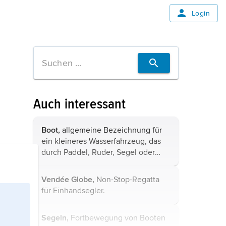
Login
Auch interessant
Boot,
allgemeine Bezeichnung für
ein kleineres Wasserfahrzeug, das
durch Paddel, Ruder, Segel oder
Propeller angetrieben wird; es
besteht im Wesentlichen aus dem
Vendée Globe,
Non-Stop-Regatta
Bootskörper
(»Schale« oder Rumpf),
für Einhandsegler.
der ...
Segeln,
Fortbewegung von Booten