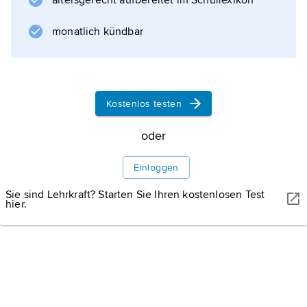
altersgerecht aufbereitet im Schullexikon
Aquarellfarben kolorierte Zeichnungen auf
meist neutralem hellen Grund. Die auf den
monatlich kündbar
ersten Blick an traditionelle
Kinderbuchillustrationen und Cartoons
erinnernden
Kostenlos testen
oder
Informationen zum Artikel
Einloggen
Sie sind Lehrkraft? Starten Sie Ihren kostenlosen Test
hier.