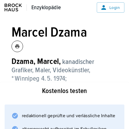
Enzyklopädie
Enzyklopädie
Login
Marcel Dzama
Dzama,
Marcel,
kanadischer
Grafiker, Maler, Videokünstler,
* Winnipeg 4. 5. 1974;
Kostenlos testen
studierte 1994–97 an der School of Art der
University of Manitoba in Winnipeg; lebt und
arbeitet in New York. Bekannt wurde Dzama
durch kleinformatige, sparsam mit »root beer«
redaktionell geprüfte und verlässliche Inhalte
(nordamerikanische Biersorte) und