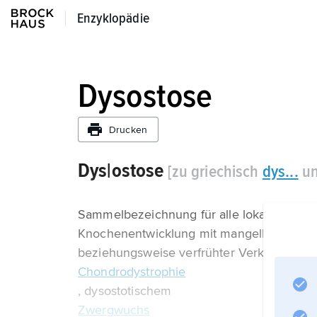
Enzyklopädie
Enzyklopädie
Dysostose
Drucken
Dys|ostose
[zu griechisch
dys...
un
Sammelbezeichnung für alle lokalisierten 
Knochenentwicklung mit mangelhafter Ve
beziehungsweise verfrühter Verknöcherun
Chondrodystrophie
, dysostotischem
Zwergwuchs