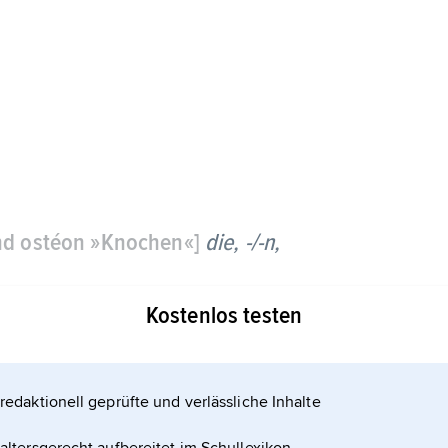
d ostéon »Knochen«]
die, -/-n,
Formen der vor- oder nachgeburtlich gestörten
Kostenlos testen
rknöcherung oder Knochenbildung
g der Knochennähte (z. B. bei
redaktionell geprüfte und verlässliche Inhalte