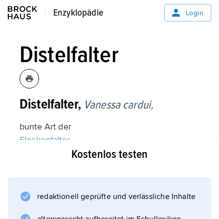
Enzyklopädie
Enzyklopädie
Login
Distelfalter
Distelfalter,
Vanessa cardui,
bunte Art der
Fleckenfalter
Kostenlos testen
(etwa 5 cm Spannweite); fliegt als
Wanderfalter zur Fortpflanzung im Früh- und
Hochsommer v. a. aus Nordafrika nach
Mitteleuropa ein; die Nachkommen fliegen im
redaktionell geprüfte und verlässliche Inhalte
Herbst überwiegend in den Süden zurück.