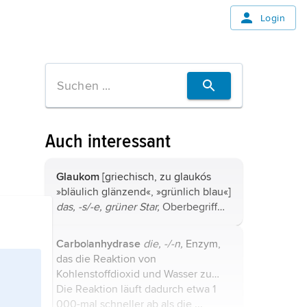
Login
Auch interessant
Glaukom
[griechisch, zu glaukós
»bläulich glänzend«, »grünlich blau«]
das, -s/-e, grüner Star,
Oberbegriff
für unterschiedliche
Augenerkrankungen, deren
Carbo|anhydrase
die, -/-n,
Enzym,
gemeinsames Kennzeichen ein für
das die Reaktion von
die ausreichende ...
Kohlenstoffdioxid und Wasser zu
Kohlensäure katalysiert: CO
Die Reaktion läuft dadurch etwa 1
+ H
O
2
2
000-mal schneller ab als die ...
+
−