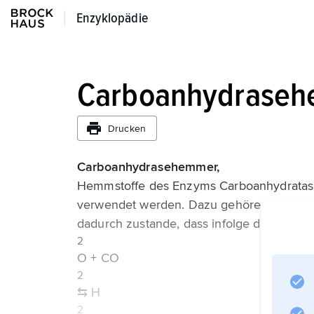
Enzyklopädie
Enzyklopädie
Carboanhydrase
Drucken
Carboanhydrasehemmer,
Hemmstoffe des Enzyms Carboanhydratase,
verwendet werden. Dazu gehören u. a. Ac
dadurch zustande, dass infolge der Hemm
2
O + CO
2
⇆ H
2