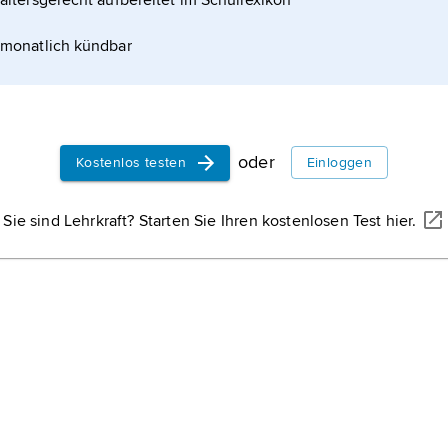
altersgerecht aufbereitet im Schullexikon
monatlich kündbar
oder
Kostenlos testen
Einloggen
rch
Sie sind Lehrkraft? Starten Sie Ihren kostenlosen Test hier.