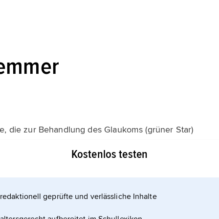
hemmer
 die zur Behandlung des Glaukoms (grüner Star)
etazolamid und Dorzolamid. Ihre Wirkung kommt
Kostenlos testen
ung der Carboanhydratase die Reaktion H
redaktionell geprüfte und verlässliche Inhalte