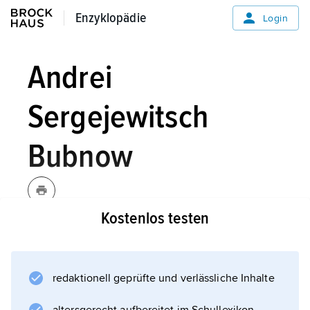
Enzyklopädie
Enzyklopädie
Login
Andrei
Sergejewitsch
Bubnow
Kostenlos testen
Bubnow,
Andrei Sergejewitsch
,
sowjetischer Politiker, * Iwanowo-
Wosnessensk (heute Iwanowo) 4. 4.
redaktionell geprüfte und verlässliche Inhalte
1883, † (hingerichtet) 12. 1. 1940;