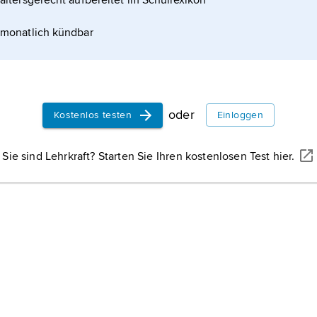
altersgerecht aufbereitet im Schullexikon
monatlich kündbar
oder
Kostenlos testen
Einloggen
Sie sind Lehrkraft? Starten Sie Ihren kostenlosen Test hier.
SCHWEIZERISCHE BUNDESKANZLEI
ersammlung zum Bundespräsidenten für das Jahr 2023 gewählt.