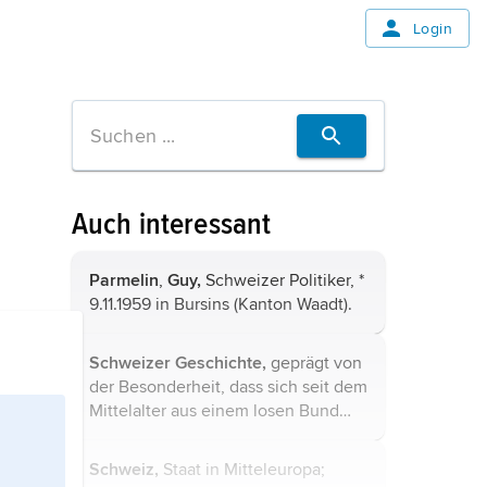
Login
Auch interessant
Parmelin
,
Guy,
Schweizer Politiker, *
9.11.1959 in Bursins (Kanton Waadt).
Schweizer Geschichte,
geprägt von
der Besonderheit, dass sich seit dem
Mittelalter aus einem losen Bund
freier Bauerngemeinschaften und
Städte ein Nation umfassendes
Schweiz,
Staat in Mitteleuropa;
Staatwesen entwickelte.