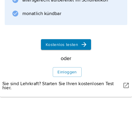
altersgerecht aufbereitet im Schullexikon
Bergparade
.
monatlich kündbar
Informationen zum Artikel
Kostenlos testen
oder
Einloggen
Sie sind Lehrkraft? Starten Sie Ihren kostenlosen Test
hier.