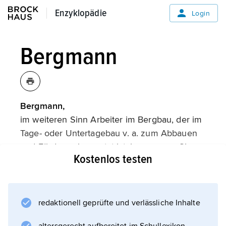
Enzyklopädie
Enzyklopädie
Login
Bergmann
Bergmann,
im weiteren Sinn Arbeiter im Bergbau, der im
Tage- oder Untertagebau v. a. zum Abbauen
und Fördern eingesetzt ist; im engeren Sinn
Kostenlos testen
Bezeichnung für Knappe (heute
Bergmechaniker). – Zu Bräuchen und zur
Volkskultur:
Bergbau
redaktionell geprüfte und verlässliche Inhalte
(Volkskunde),