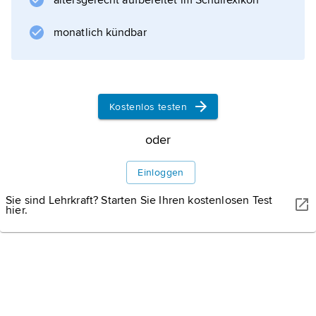
altersgerecht aufbereitet im Schullexikon
monatlich kündbar
DR MORLEY READ/SHUTTERSTOCK
Amphibien: Baumfrosch
Der Baumfrosch Dendropsophus bifurcus ist im Gebiet des
Kostenlos testen
oberen Amazonas in Teilen Kolumbiens, Ecuadors, Perus,
Brasiliens und Boliviens verbreitet.
oder
Einloggen
Sie sind Lehrkraft? Starten Sie Ihren kostenlosen Test
hier.
Informationen zum Artikel