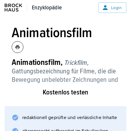
Enzyklopädie
Enzyklopädie
Login
Animationsfilm
Animationsfilm,
Trickfilm,
Gattungsbezeichnung für Filme, die die
Bewegung unbelebter Zeichnungen und
Gegenstände vortäuschen.
Kostenlos testen
Im Gegensatz zum Realfilm, der mit der
Kamera Bewegungen abfilmt, werden beim
Animationsfilm Einzelbildaufnahmen von
redaktionell geprüfte und verlässliche Inhalte
unterschiedlichen Zuständen