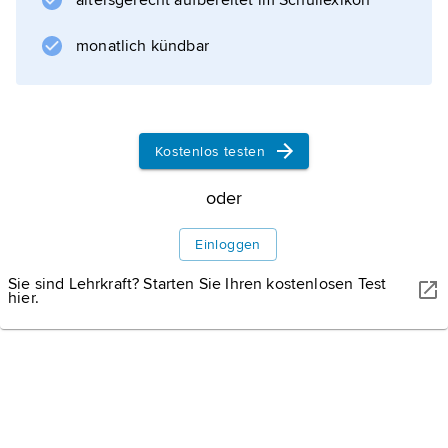
altersgerecht aufbereitet im Schullexikon
monatlich kündbar
Kostenlos testen
oder
Einloggen
Sie sind Lehrkraft? Starten Sie Ihren kostenlosen Test
hier.
WISSENMEDIA, GÜTERSLOH
Karte: Angra do Heroísmo auf Terceira